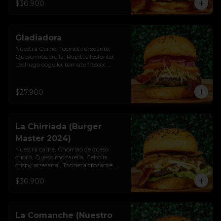
$30.900
Gladiadora
Nuestra Carne, Tocineta crocante, 
Queso mozarella, Papitas fosforito, 
Lechuga cogollo, tomate fresco, 
cebolla roja, Salsa burgués y tomate, 
Pan brioche premium
$27.900
La Chirriada (Burger
Master 2024)
Nuestra carne, Chorriao de queso 
criollo, Queso mozarella, Cebolla 
crispy artesanal, Tocineta crocante, 
Lechuga cogollo, Salsa burgués de ajo, 
$30.900
Pan brioche premium
La Comanche (Nuestro