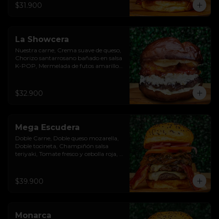
$31.900
La Showcera
Nuestra carne, Crema suave de queso, 
Chorizo santarrosano bañado en salsa 
K-POP, Mermelada de futos amarillos, 
Salsa showy con cristales de cebolla, 
Pan Pretzel Premium
$32.900
Mega Escudera
Doble Carne, Doble queso mozarella, 
Doble tocineta, Champiñón salsa 
teriyaki, Tomate fresco y cebolla roja, 
Pan brioche premium
$39.900
Monarca