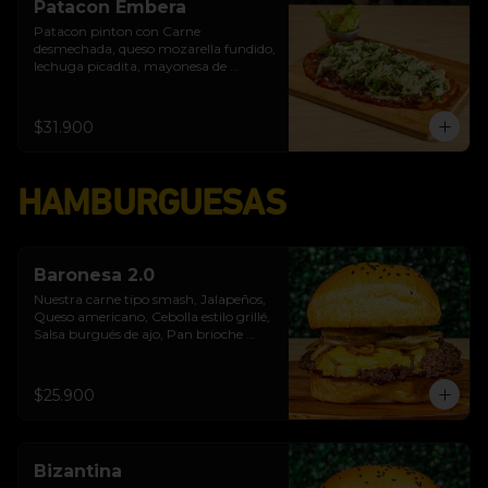
Patacon Embera
Patacon pinton con Carne 
desmechada, queso mozarella fundido, 
lechuga picadita, mayonesa de 
albahaca, cebolla caramelizada en lulo 
y panela, queso costeño
$31.900
HAMBURGUESAS
Baronesa 2.0
Nuestra carne tipo smash, Jalapeños, 
Queso americano, Cebolla estilo grillé, 
Salsa burgués de ajo, Pan brioche 
premium
$25.900
Bizantina