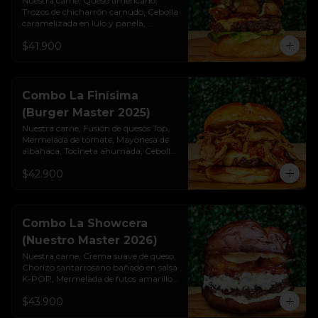
Nuestra carne, Queso americano, 
Trozos de chicharrón carnudo, Cebolla

caramelizada en lulo y panela, 
Mayonesa de albahaca y ajo, Lechuga 
$41.900
cogollo, Pan brioche premium. 
Incluye papas rústicas a la francesa y 
bebida.
Combo La Finísima
(Burger Master 2025)
Nuestra carne, Fusión de quesos Top, 
Mermelada de tomate, Mayonesa de 
albahaca, Tocineta ahumada, Cebolla 
crispy artesanal, Pan pretzel 
$42.900
premium. Incluye papas rústicas a la 
francesa y bebida.
Combo La Showcera
(Nuestro Master 2026)
Nuestra carne, Crema suave de queso, 
Chorizo santarrosano bañado en salsa 
K-POP, Mermelada de futos amarillos, 
Salsa showy con cristales de cebolla, 
$43.900
Pan Pretzel Premium. Incluye papas 
rústicas a la francesa y bebida.