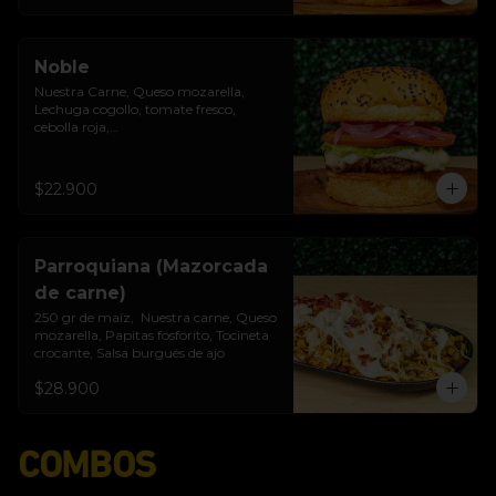
Noble
Nuestra Carne, Queso mozarella, 
Lechuga cogollo, tomate fresco, 
cebolla roja,

Salsa burgués de ajo, Pan brioche 
premium
$22.900
Parroquiana (Mazorcada
de carne)
250 gr de maíz,  Nuestra carne, Queso 
mozarella, Papitas fosforito, Tocineta 
crocante, Salsa burgués de ajo
$28.900
COMBOS