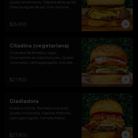
Queso americano, Cebolla estilo grillé, 
Salsa burgués de ajo, Pan brioche 
premium
$25.900
Citadina (vegetariana)
Croqueta de lenteja y sagú, 
Champiñón en salsa teriyaki, Queso 
mozarella, Lechugacogollo, tomate 
fresco, cebolla roja, Salsa burgués de 
ajo, Pan brioche premium
$27.900
Gladiadora
Nuestra Carne, Tocineta crocante, 
Queso mozarella, Papitas fosforito, 
Lechuga cogollo, tomate fresco, 
cebolla roja, Salsa burgués y tomate, 
Pan brioche premium
$27.900