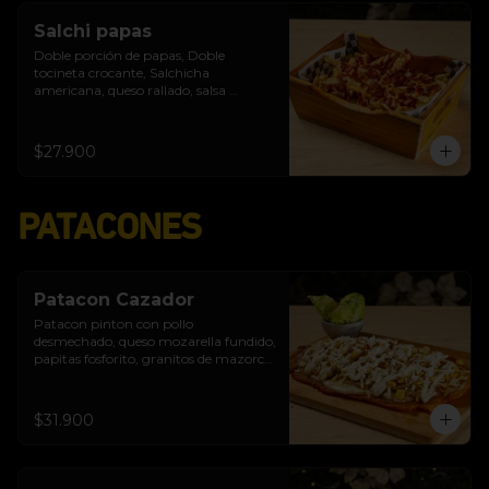
Salchi papas
Doble porción de papas, Doble 
tocineta crocante, Salchicha 
americana, queso rallado, salsa 
burgués de ajo y tomate
$27.900
PATACONES
Patacon Cazador
Patacon pinton con pollo 
desmechado, queso mozarella fundido, 
papitas fosforito, granitos de mazorca, 
salsa burgués de ajo, queso costeño
$31.900