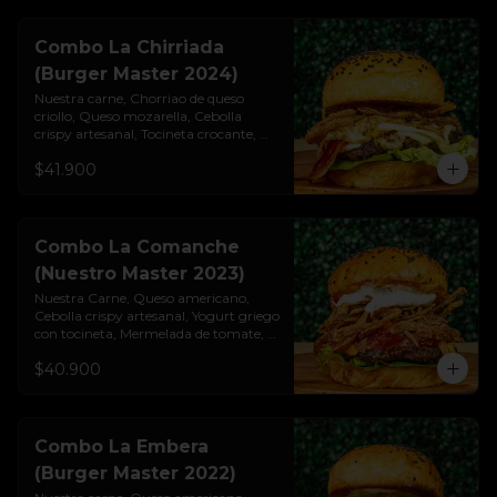
Combo La Chirriada
(Burger Master 2024)
Nuestra carne, Chorriao de queso 
criollo, Queso mozarella, Cebolla 
crispy artesanal, Tocineta crocante, 
Lechuga cogollo, Salsa burgués de ajo, 
$41.900
Pan brioche premium. Incluye papas 
rústicas a la francesa y bebida.
Combo La Comanche
(Nuestro Master 2023)
Nuestra Carne, Queso americano, 
Cebolla crispy artesanal, Yogurt griego

con tocineta, Mermelada de tomate, 
Lechuga cogollo, Pan brioche 
$40.900
premium. Incluye papas rústicas a la 
francesa y bebida.
Combo La Embera
(Burger Master 2022)