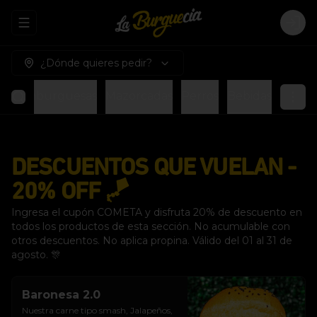
Abrir menu de navegación
Logi
¿Dónde quieres pedir?
s
Hamburguesas
Mazorcadas
Perros
Bebidas
DESCUENTOS QUE VUELAN -
20% OFF 🪁
Ingresa el cupón COMETA y disfruta 20% de descuento en
todos los productos de esta sección. No acumulable con
otros descuentos. No aplica propina. Válido del 01 al 31 de
agosto. 🎊
Baronesa 2.0
Nuestra carne tipo smash, Jalapeños, 