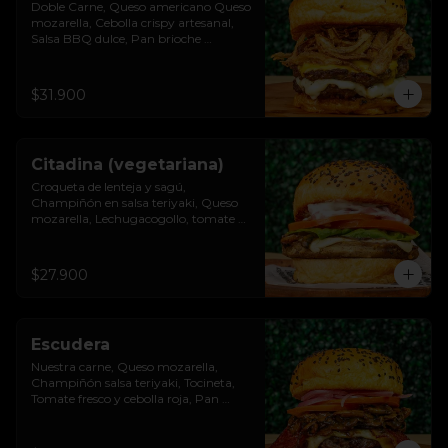
Doble Carne, Queso americano Queso 
mozarella, Cebolla crispy artesanal, 
Salsa BBQ dulce, Pan brioche 
premium
$31.900
Citadina (vegetariana)
Croqueta de lenteja y sagú, 
Champiñón en salsa teriyaki, Queso 
mozarella, Lechugacogollo, tomate 
fresco, cebolla roja, Salsa burgués de 
ajo, Pan brioche premium
$27.900
Escudera
Nuestra carne, Queso mozarella, 
Champiñón salsa teriyaki, Tocineta, 
Tomate fresco y cebolla roja, Pan 
brioche premium