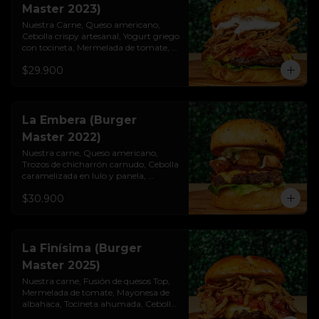
Master 2023)
Nuestra Carne, Queso americano, 
Cebolla crispy artesanal, Yogurt griego

con tocineta, Mermelada de tomate, 
Lechuga cogollo, Pan brioche 
$29.900
premium
La Embera (Burger
Master 2022)
Nuestra carne, Queso americano, 
Trozos de chicharrón carnudo, Cebolla

caramelizada en lulo y panela, 
Mayonesa de albahaca y ajo, Lechuga 
$30.900
cogollo, Pan brioche premium
La Finísima (Burger
Master 2025)
Nuestra carne, Fusión de quesos Top, 
Mermelada de tomate, Mayonesa de 
albahaca, Tocineta ahumada, Cebolla 
crispy artesanal, Pan pretzel premium