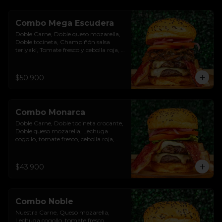
Combo Mega Escudera
Doble Carne, Doble queso mozarella, 
Doble tocineta, Champiñón salsa 
teriyaki, Tomate fresco y cebolla roja, 
Pan brioche premium. Incluye papas 
rústicas a la francesa y bebida.
$50.900
Combo Monarca
Doble Carne, Doble tocineta crocante, 
Doble queso mozarella, Lechuga 
cogollo, tomate fresco, cebolla roja, 
Salsa burgués de ajo, Pan brioche 
premium. Incluye papas rústicas a la 
francesa y bebida.
$43.900
Combo Noble
Nuestra Carne, Queso mozarella, 
Lechuga cogollo, tomate fresco, 