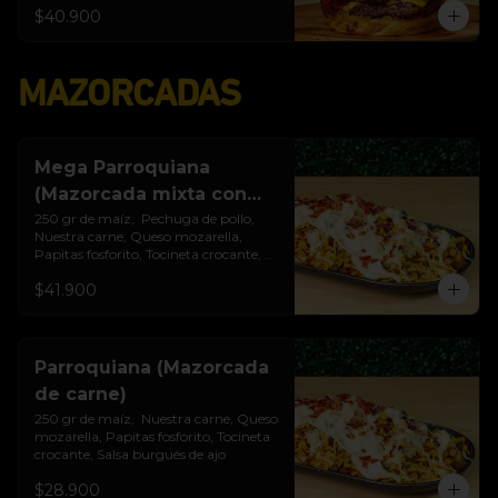
$40.900
MAZORCADAS
Mega Parroquiana
(Mazorcada mixta con
papas)
250 gr de maíz,  Pechuga de pollo, 
Nuestra carne, Queso mozarella, 
Papitas fosforito, Tocineta crocante, 
Porción de papas, Salsa burgués de ajo
$41.900
Parroquiana (Mazorcada
de carne)
250 gr de maíz,  Nuestra carne, Queso 
mozarella, Papitas fosforito, Tocineta 
crocante, Salsa burgués de ajo
$28.900