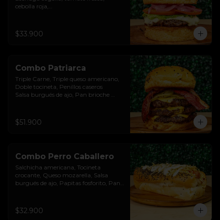
cebolla roja,

Salsa burgués de ajo, Pan brioche 
premium. Incluye papas rústicas a la 
francesa y bebida.
$33.900
Combo Patriarca
Triple Carne, Triple queso americano, 
Doble tocineta, Penillos caseros

Salsa burgués de ajo, Pan brioche 
premium. Incluye papas rústicas a la 
francesa y bebida.
$51.900
Combo Perro Caballero
Salchicha americana, Tocineta 
crocante, Queso mozarella, Salsa 
burgués de ajo, Papitas fosforito, Pan 
brioche premium. Incluye papas 
rústicas a la francesa y bebida. Incluye 
papas rústicas a la francesa y bebida.
$32.900