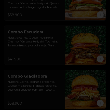
Champiñón en salsa teriyaki, Queso 
mozarella, Lechugacogollo, tomate 
fresco, cebolla roja, Salsa burgués de 
$38.900
ajo, Pan brioche premium. Incluye 
papas rústicas a la francesa y bebida.
Combo Escudera
Nuestra carne, Queso mozarella, 
Champiñón salsa teriyaki, Tocineta, 
Tomate fresco y cebolla roja, Pan 
brioche premium. Incluye papas 
rústicas a la francesa y bebida.
$41.900
Combo Gladiadora
Nuestra Carne, Tocineta crocante, 
Queso mozarella, Papitas fosforito, 
Lechuga cogollo, tomate fresco, 
cebolla roja, Salsa burgués y tomate, 
Pan brioche premium. Incluye papas 
rústicas a la francesa y bebida.
$38.900