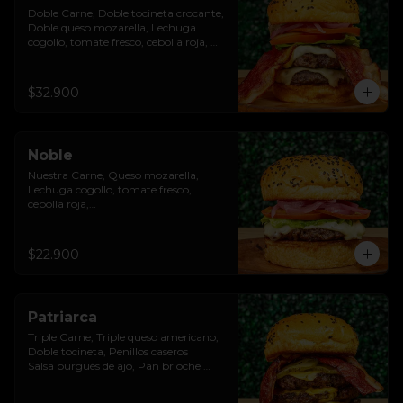
Doble Carne, Doble tocineta crocante, 
Doble queso mozarella, Lechuga 
cogollo, tomate fresco, cebolla roja, 
Salsa burgués de ajo, Pan brioche 
premium
$32.900
Noble
Nuestra Carne, Queso mozarella, 
Lechuga cogollo, tomate fresco, 
cebolla roja,

Salsa burgués de ajo, Pan brioche 
premium
$22.900
Patriarca
Triple Carne, Triple queso americano, 
Doble tocineta, Penillos caseros

Salsa burgués de ajo, Pan brioche 
premium