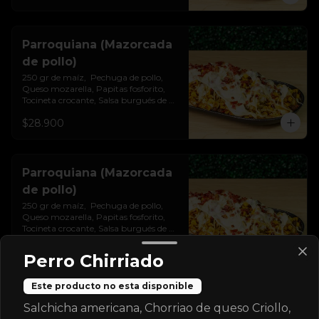
Parroquiana (Mazorcada
de pollo)
250 gr de maíz,  Pechuga de pollo, 
Queso mozarella, Papitas fosforito, 
Tocineta crocante, Salsa burgués de 
ajo
$28.900
Parroquiana (Mazorcada
de pollo)
250 gr de maíz,  Pechuga de pollo, 
Queso mozarella, Papitas fosforito, 
Tocineta crocante, Salsa burgués de 
ajo
$28.900
Perro Chirriado
Este producto no esta disponible
Parroquiana (Mazorcada
Salchicha americana, Chorriao de queso Criollo,
mixta)