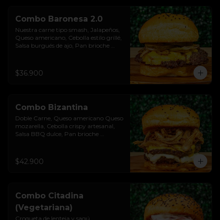
Combo Baronesa 2.0
Nuestra carne tipo smash, Jalapeños, 
Queso americano, Cebolla estilo grillé, 
Salsa burgués de ajo, Pan brioche 
premium. Incluye papas rústicas a la 
francesa y bebida.
$36.900
Combo Bizantina
Doble Carne, Queso americano Queso 
mozarella, Cebolla crispy artesanal, 
Salsa BBQ dulce, Pan brioche 
premium. Incluye papas rústicas a la 
francesa y bebida.
$42.900
Combo Citadina
(Vegetariana)
Croqueta de lenteja y sagú, 