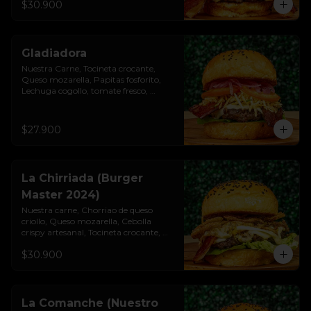
$30.900
Gladiadora
Nuestra Carne, Tocineta crocante, 
Queso mozarella, Papitas fosforito, 
Lechuga cogollo, tomate fresco, 
cebolla roja, Salsa burgués y tomate, 
Pan brioche premium
$27.900
La Chirriada (Burger
Master 2024)
Nuestra carne, Chorriao de queso 
criollo, Queso mozarella, Cebolla 
crispy artesanal, Tocineta crocante, 
Lechuga cogollo, Salsa burgués de ajo, 
$30.900
Pan brioche premium
La Comanche (Nuestro