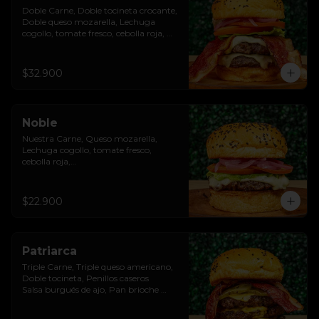
Doble Carne, Doble tocineta crocante, 
Doble queso mozarella, Lechuga 
cogollo, tomate fresco, cebolla roja, 
Salsa burgués de ajo, Pan brioche 
premium
$32.900
Noble
Nuestra Carne, Queso mozarella, 
Lechuga cogollo, tomate fresco, 
cebolla roja,

Salsa burgués de ajo, Pan brioche 
premium
$22.900
Patriarca
Triple Carne, Triple queso americano, 
Doble tocineta, Penillos caseros

Salsa burgués de ajo, Pan brioche 
premium