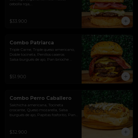
cebolla roja,

Salsa burgués de ajo, Pan brioche 
premium. Incluye papas rústicas a la 
francesa y bebida.
$33.900
Combo Patriarca
Triple Carne, Triple queso americano, 
Doble tocineta, Penillos caseros

Salsa burgués de ajo, Pan brioche 
premium. Incluye papas rústicas a la 
francesa y bebida.
$51.900
Combo Perro Caballero
Salchicha americana, Tocineta 
crocante, Queso mozarella, Salsa 
burgués de ajo, Papitas fosforito, Pan 
brioche premium. Incluye papas 
rústicas a la francesa y bebida. Incluye 
papas rústicas a la francesa y bebida.
$32.900