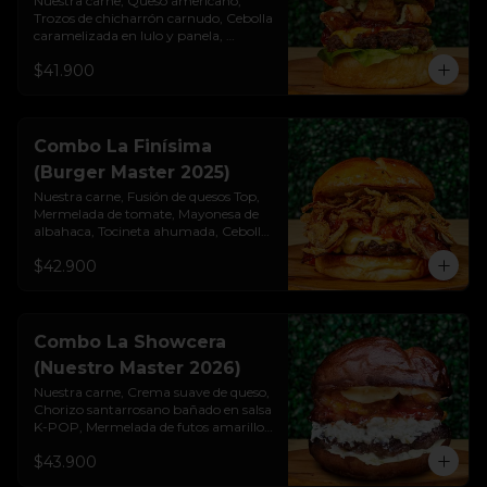
Nuestra carne, Queso americano, 
Trozos de chicharrón carnudo, Cebolla

caramelizada en lulo y panela, 
Mayonesa de albahaca y ajo, Lechuga 
$41.900
cogollo, Pan brioche premium. 
Incluye papas rústicas a la francesa y 
bebida.
Combo La Finísima
(Burger Master 2025)
Nuestra carne, Fusión de quesos Top, 
Mermelada de tomate, Mayonesa de 
albahaca, Tocineta ahumada, Cebolla 
crispy artesanal, Pan pretzel 
$42.900
premium. Incluye papas rústicas a la 
francesa y bebida.
Combo La Showcera
(Nuestro Master 2026)
Nuestra carne, Crema suave de queso, 
Chorizo santarrosano bañado en salsa 
K-POP, Mermelada de futos amarillos, 
Salsa showy con cristales de cebolla, 
$43.900
Pan Pretzel Premium. Incluye papas 
rústicas a la francesa y bebida.