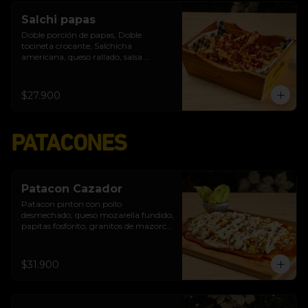
Salchi papas
Doble porción de papas, Doble 
tocineta crocante, Salchicha 
americana, queso rallado, salsa 
burgués de ajo y tomate
$27.900
PATACONES
Patacon Cazador
Patacon pinton con pollo 
desmechado, queso mozarella fundido, 
papitas fosforito, granitos de mazorca, 
salsa burgués de ajo, queso costeño
$31.900