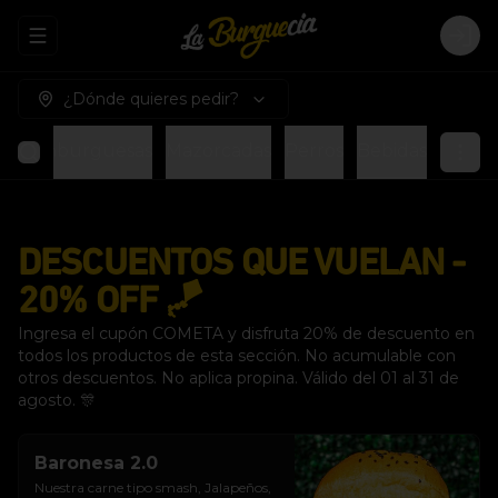
Abrir menu de navegación
Logi
¿Dónde quieres pedir?
s
Hamburguesas
Mazorcadas
Perros
Bebidas
DESCUENTOS QUE VUELAN -
20% OFF 🪁
Ingresa el cupón COMETA y disfruta 20% de descuento en
todos los productos de esta sección. No acumulable con
otros descuentos. No aplica propina. Válido del 01 al 31 de
agosto. 🎊
Baronesa 2.0
Nuestra carne tipo smash, Jalapeños, 