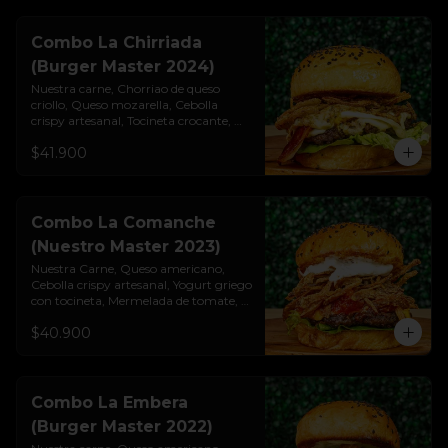
Combo La Chirriada
(Burger Master 2024)
Nuestra carne, Chorriao de queso 
criollo, Queso mozarella, Cebolla 
crispy artesanal, Tocineta crocante, 
Lechuga cogollo, Salsa burgués de ajo, 
$41.900
Pan brioche premium. Incluye papas 
rústicas a la francesa y bebida.
Combo La Comanche
(Nuestro Master 2023)
Nuestra Carne, Queso americano, 
Cebolla crispy artesanal, Yogurt griego

con tocineta, Mermelada de tomate, 
Lechuga cogollo, Pan brioche 
$40.900
premium. Incluye papas rústicas a la 
francesa y bebida.
Combo La Embera
(Burger Master 2022)