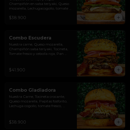
Champiñón en salsa teriyaki, Queso 
mozarella, Lechugacogollo, tomate 
fresco, cebolla roja, Salsa burgués de 
$38.900
ajo, Pan brioche premium. Incluye 
papas rústicas a la francesa y bebida.
Combo Escudera
Nuestra carne, Queso mozarella, 
Champiñón salsa teriyaki, Tocineta, 
Tomate fresco y cebolla roja, Pan 
brioche premium. Incluye papas 
rústicas a la francesa y bebida.
$41.900
Combo Gladiadora
Nuestra Carne, Tocineta crocante, 
Queso mozarella, Papitas fosforito, 
Lechuga cogollo, tomate fresco, 
cebolla roja, Salsa burgués y tomate, 
Pan brioche premium. Incluye papas 
rústicas a la francesa y bebida.
$38.900