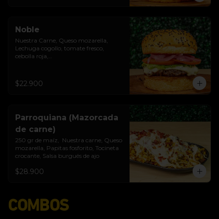
Noble
Nuestra Carne, Queso mozarella, 
Lechuga cogollo, tomate fresco, 
cebolla roja,

Salsa burgués de ajo, Pan brioche 
premium
$22.900
Parroquiana (Mazorcada
de carne)
250 gr de maíz,  Nuestra carne, Queso 
mozarella, Papitas fosforito, Tocineta 
crocante, Salsa burgués de ajo
$28.900
COMBOS