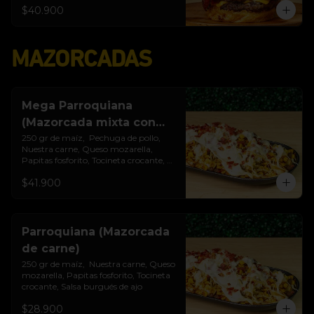
$40.900
MAZORCADAS
Mega Parroquiana
(Mazorcada mixta con
papas)
250 gr de maíz,  Pechuga de pollo, 
Nuestra carne, Queso mozarella, 
Papitas fosforito, Tocineta crocante, 
Porción de papas, Salsa burgués de ajo
$41.900
Parroquiana (Mazorcada
de carne)
250 gr de maíz,  Nuestra carne, Queso 
mozarella, Papitas fosforito, Tocineta 
crocante, Salsa burgués de ajo
$28.900