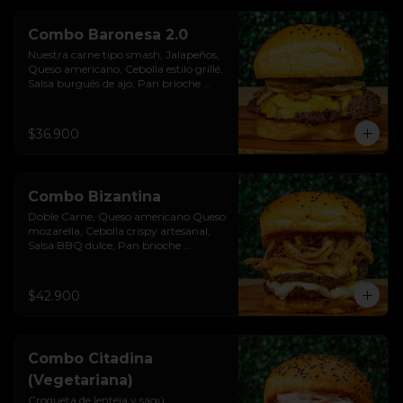
Combo Baronesa 2.0
Nuestra carne tipo smash, Jalapeños, 
Queso americano, Cebolla estilo grillé, 
Salsa burgués de ajo, Pan brioche 
premium. Incluye papas rústicas a la 
francesa y bebida.
$36.900
Combo Bizantina
Doble Carne, Queso americano Queso 
mozarella, Cebolla crispy artesanal, 
Salsa BBQ dulce, Pan brioche 
premium. Incluye papas rústicas a la 
francesa y bebida.
$42.900
Combo Citadina
(Vegetariana)
Croqueta de lenteja y sagú, 