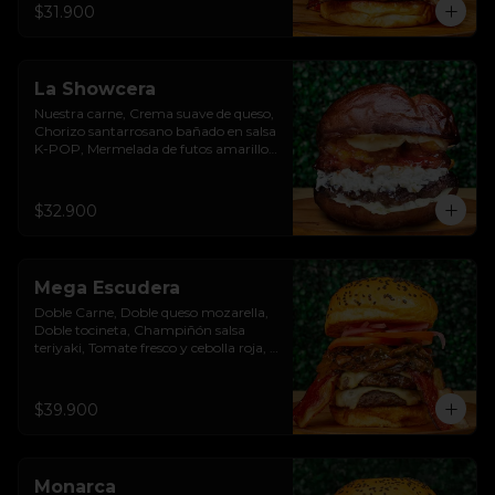
$31.900
La Showcera
Nuestra carne, Crema suave de queso, 
Chorizo santarrosano bañado en salsa 
K-POP, Mermelada de futos amarillos, 
Salsa showy con cristales de cebolla, 
Pan Pretzel Premium
$32.900
Mega Escudera
Doble Carne, Doble queso mozarella, 
Doble tocineta, Champiñón salsa 
teriyaki, Tomate fresco y cebolla roja, 
Pan brioche premium
$39.900
Monarca