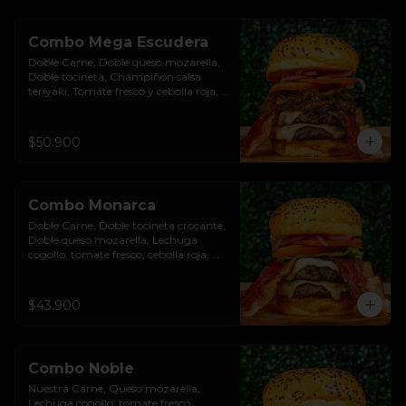
Combo Mega Escudera
Doble Carne, Doble queso mozarella, 
Doble tocineta, Champiñón salsa 
teriyaki, Tomate fresco y cebolla roja, 
Pan brioche premium. Incluye papas 
rústicas a la francesa y bebida.
$50.900
Combo Monarca
Doble Carne, Doble tocineta crocante, 
Doble queso mozarella, Lechuga 
cogollo, tomate fresco, cebolla roja, 
Salsa burgués de ajo, Pan brioche 
premium. Incluye papas rústicas a la 
francesa y bebida.
$43.900
Combo Noble
Nuestra Carne, Queso mozarella, 
Lechuga cogollo, tomate fresco, 