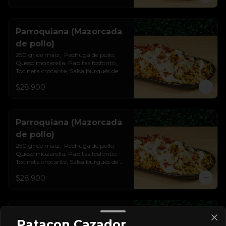
Parroquiana (Mazorcada
de pollo)
250 gr de maíz,  Pechuga de pollo, 
Queso mozarella, Papitas fosforito, 
Tocineta crocante, Salsa burgués de 
ajo
$28.900
Parroquiana (Mazorcada
de pollo)
250 gr de maíz,  Pechuga de pollo, 
Queso mozarella, Papitas fosforito, 
Tocineta crocante, Salsa burgués de 
ajo
$28.900
Parroquiana (Mazorcada
Patacon Cazador
mixta)