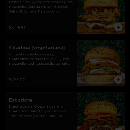
Doble Carne, Queso americano Queso 
mozarella, Cebolla crispy artesanal, 
Salsa BBQ dulce, Pan brioche 
premium
$31.900
Citadina (vegetariana)
Croqueta de lenteja y sagú, 
Champiñón en salsa teriyaki, Queso 
mozarella, Lechugacogollo, tomate 
fresco, cebolla roja, Salsa burgués de 
ajo, Pan brioche premium
$27.900
Escudera
Nuestra carne, Queso mozarella, 
Champiñón salsa teriyaki, Tocineta, 
Tomate fresco y cebolla roja, Pan 
brioche premium