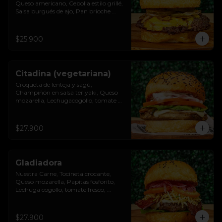
Queso americano, Cebolla estilo grillé, 
Salsa burgués de ajo, Pan brioche 
premium
$25.900
Citadina (vegetariana)
Croqueta de lenteja y sagú, 
Champiñón en salsa teriyaki, Queso 
mozarella, Lechugacogollo, tomate 
fresco, cebolla roja, Salsa burgués de 
ajo, Pan brioche premium
$27.900
Gladiadora
Nuestra Carne, Tocineta crocante, 
Queso mozarella, Papitas fosforito, 
Lechuga cogollo, tomate fresco, 
cebolla roja, Salsa burgués y tomate, 
Pan brioche premium
$27.900