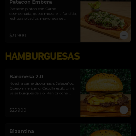
Patacon Embera
Patacon pinton con Carne 
desmechada, queso mozarella fundido, 
lechuga picadita, mayonesa de 
albahaca, cebolla caramelizada en lulo 
y panela, queso costeño
$31.900
HAMBURGUESAS
Baronesa 2.0
Nuestra carne tipo smash, Jalapeños, 
Queso americano, Cebolla estilo grillé, 
Salsa burgués de ajo, Pan brioche 
premium
$25.900
Bizantina