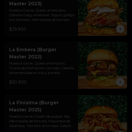
Master 2023)
Nuestra Carne, Queso americano, 
Cebolla crispy artesanal, Yogurt griego

con tocineta, Mermelada de tomate, 
Lechuga cogollo, Pan brioche 
$29.900
premium
La Embera (Burger
Master 2022)
Nuestra carne, Queso americano, 
Trozos de chicharrón carnudo, Cebolla

caramelizada en lulo y panela, 
Mayonesa de albahaca y ajo, Lechuga 
$30.900
cogollo, Pan brioche premium
La Finísima (Burger
Master 2025)
Nuestra carne, Fusión de quesos Top, 
Mermelada de tomate, Mayonesa de 
albahaca, Tocineta ahumada, Cebolla 
crispy artesanal, Pan pretzel premium