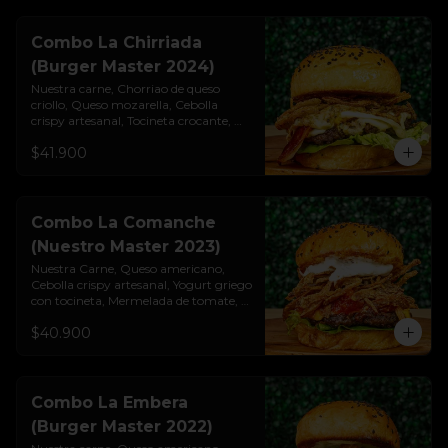
Combo La Chirriada
(Burger Master 2024)
Nuestra carne, Chorriao de queso 
criollo, Queso mozarella, Cebolla 
crispy artesanal, Tocineta crocante, 
Lechuga cogollo, Salsa burgués de ajo, 
$41.900
Pan brioche premium. Incluye papas 
rústicas a la francesa y bebida.
Combo La Comanche
(Nuestro Master 2023)
Nuestra Carne, Queso americano, 
Cebolla crispy artesanal, Yogurt griego

con tocineta, Mermelada de tomate, 
Lechuga cogollo, Pan brioche 
$40.900
premium. Incluye papas rústicas a la 
francesa y bebida.
Combo La Embera
(Burger Master 2022)