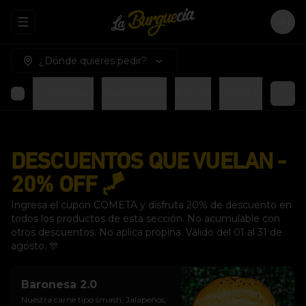
Abrir menu de navegación
Logi
¿Dónde quieres pedir?
s
Hamburguesas
Mazorcadas
Perros
Bebidas
DESCUENTOS QUE VUELAN -
20% OFF 🪁
Ingresa el cupón COMETA y disfruta 20% de descuento en
todos los productos de esta sección. No acumulable con
otros descuentos. No aplica propina. Válido del 01 al 31 de
agosto. 🎊
Baronesa 2.0
Nuestra carne tipo smash, Jalapeños, 