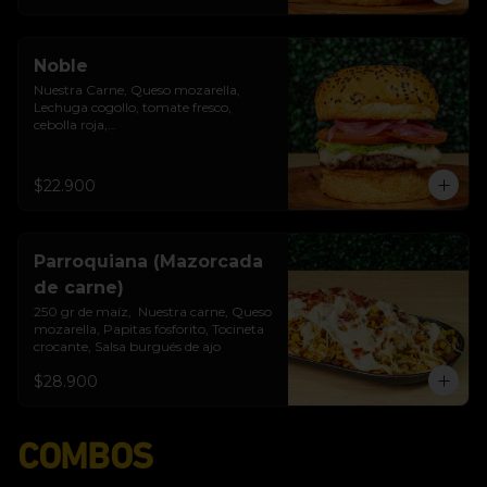
Noble
Nuestra Carne, Queso mozarella, 
Lechuga cogollo, tomate fresco, 
cebolla roja,

Salsa burgués de ajo, Pan brioche 
premium
$22.900
Parroquiana (Mazorcada
de carne)
250 gr de maíz,  Nuestra carne, Queso 
mozarella, Papitas fosforito, Tocineta 
crocante, Salsa burgués de ajo
$28.900
COMBOS