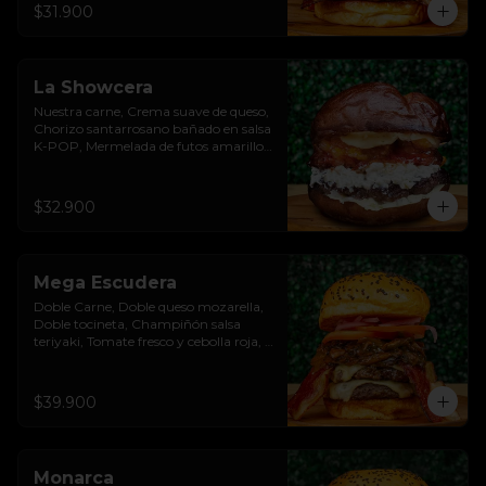
$31.900
La Showcera
Nuestra carne, Crema suave de queso, 
Chorizo santarrosano bañado en salsa 
K-POP, Mermelada de futos amarillos, 
Salsa showy con cristales de cebolla, 
Pan Pretzel Premium
$32.900
Mega Escudera
Doble Carne, Doble queso mozarella, 
Doble tocineta, Champiñón salsa 
teriyaki, Tomate fresco y cebolla roja, 
Pan brioche premium
$39.900
Monarca