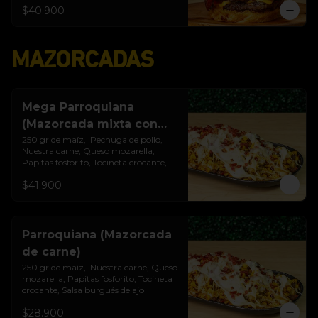
$40.900
MAZORCADAS
Mega Parroquiana
(Mazorcada mixta con
papas)
250 gr de maíz,  Pechuga de pollo, 
Nuestra carne, Queso mozarella, 
Papitas fosforito, Tocineta crocante, 
Porción de papas, Salsa burgués de ajo
$41.900
Parroquiana (Mazorcada
de carne)
250 gr de maíz,  Nuestra carne, Queso 
mozarella, Papitas fosforito, Tocineta 
crocante, Salsa burgués de ajo
$28.900