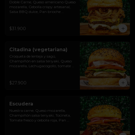
Doble Carne, Queso americano Queso 
mozarella, Cebolla crispy artesanal, 
Salsa BBQ dulce, Pan brioche 
premium
$31.900
Citadina (vegetariana)
Croqueta de lenteja y sagú, 
Champiñón en salsa teriyaki, Queso 
mozarella, Lechugacogollo, tomate 
fresco, cebolla roja, Salsa burgués de 
ajo, Pan brioche premium
$27.900
Escudera
Nuestra carne, Queso mozarella, 
Champiñón salsa teriyaki, Tocineta, 
Tomate fresco y cebolla roja, Pan 
brioche premium