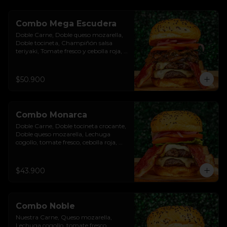
Combo Mega Escudera
Doble Carne, Doble queso mozarella, 
Doble tocineta, Champiñón salsa 
teriyaki, Tomate fresco y cebolla roja, 
Pan brioche premium. Incluye papas 
rústicas a la francesa y bebida.
$50.900
Combo Monarca
Doble Carne, Doble tocineta crocante, 
Doble queso mozarella, Lechuga 
cogollo, tomate fresco, cebolla roja, 
Salsa burgués de ajo, Pan brioche 
premium. Incluye papas rústicas a la 
francesa y bebida.
$43.900
Combo Noble
Nuestra Carne, Queso mozarella, 
Lechuga cogollo, tomate fresco, 