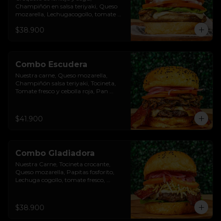
Champiñón en salsa teriyaki, Queso 
mozarella, Lechugacogollo, tomate 
fresco, cebolla roja, Salsa burgués de 
$38.900
ajo, Pan brioche premium. Incluye 
papas rústicas a la francesa y bebida.
Combo Escudera
Nuestra carne, Queso mozarella, 
Champiñón salsa teriyaki, Tocineta, 
Tomate fresco y cebolla roja, Pan 
brioche premium. Incluye papas 
rústicas a la francesa y bebida.
$41.900
Combo Gladiadora
Nuestra Carne, Tocineta crocante, 
Queso mozarella, Papitas fosforito, 
Lechuga cogollo, tomate fresco, 
cebolla roja, Salsa burgués y tomate, 
Pan brioche premium. Incluye papas 
rústicas a la francesa y bebida.
$38.900