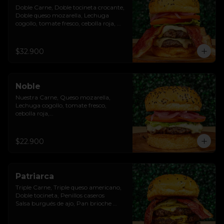
Doble Carne, Doble tocineta crocante, 
Doble queso mozarella, Lechuga 
cogollo, tomate fresco, cebolla roja, 
Salsa burgués de ajo, Pan brioche 
premium
$32.900
Noble
Nuestra Carne, Queso mozarella, 
Lechuga cogollo, tomate fresco, 
cebolla roja,

Salsa burgués de ajo, Pan brioche 
premium
$22.900
Patriarca
Triple Carne, Triple queso americano, 
Doble tocineta, Penillos caseros

Salsa burgués de ajo, Pan brioche 
premium