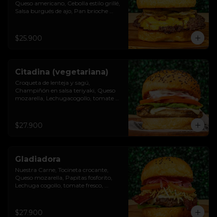
Queso americano, Cebolla estilo grillé, 
Salsa burgués de ajo, Pan brioche 
premium
$25.900
Citadina (vegetariana)
Croqueta de lenteja y sagú, 
Champiñón en salsa teriyaki, Queso 
mozarella, Lechugacogollo, tomate 
fresco, cebolla roja, Salsa burgués de 
ajo, Pan brioche premium
$27.900
Gladiadora
Nuestra Carne, Tocineta crocante, 
Queso mozarella, Papitas fosforito, 
Lechuga cogollo, tomate fresco, 
cebolla roja, Salsa burgués y tomate, 
Pan brioche premium
$27.900