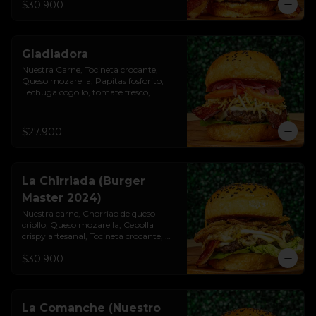
$30.900
Gladiadora
Nuestra Carne, Tocineta crocante, 
Queso mozarella, Papitas fosforito, 
Lechuga cogollo, tomate fresco, 
cebolla roja, Salsa burgués y tomate, 
Pan brioche premium
$27.900
La Chirriada (Burger
Master 2024)
Nuestra carne, Chorriao de queso 
criollo, Queso mozarella, Cebolla 
crispy artesanal, Tocineta crocante, 
Lechuga cogollo, Salsa burgués de ajo, 
$30.900
Pan brioche premium
La Comanche (Nuestro