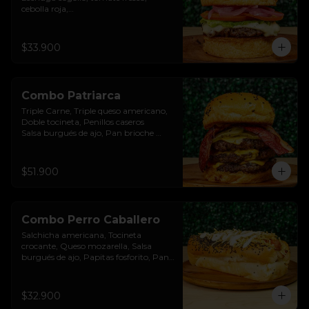
cebolla roja,

Salsa burgués de ajo, Pan brioche 
premium. Incluye papas rústicas a la 
francesa y bebida.
$33.900
Combo Patriarca
Triple Carne, Triple queso americano, 
Doble tocineta, Penillos caseros

Salsa burgués de ajo, Pan brioche 
premium. Incluye papas rústicas a la 
francesa y bebida.
$51.900
Combo Perro Caballero
Salchicha americana, Tocineta 
crocante, Queso mozarella, Salsa 
burgués de ajo, Papitas fosforito, Pan 
brioche premium. Incluye papas 
rústicas a la francesa y bebida. Incluye 
papas rústicas a la francesa y bebida.
$32.900