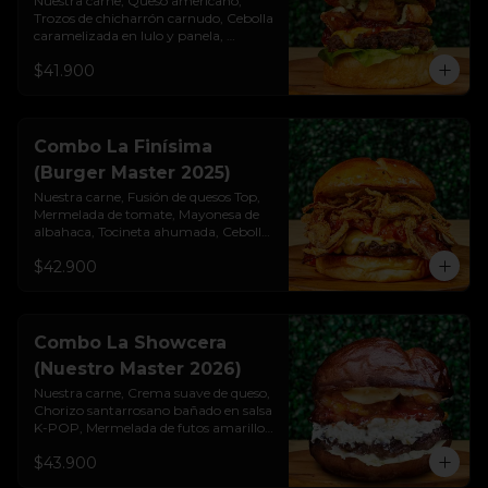
Nuestra carne, Queso americano, 
Trozos de chicharrón carnudo, Cebolla

caramelizada en lulo y panela, 
Mayonesa de albahaca y ajo, Lechuga 
$41.900
cogollo, Pan brioche premium. 
Incluye papas rústicas a la francesa y 
bebida.
Combo La Finísima
(Burger Master 2025)
Nuestra carne, Fusión de quesos Top, 
Mermelada de tomate, Mayonesa de 
albahaca, Tocineta ahumada, Cebolla 
crispy artesanal, Pan pretzel 
$42.900
premium. Incluye papas rústicas a la 
francesa y bebida.
Combo La Showcera
(Nuestro Master 2026)
Nuestra carne, Crema suave de queso, 
Chorizo santarrosano bañado en salsa 
K-POP, Mermelada de futos amarillos, 
Salsa showy con cristales de cebolla, 
$43.900
Pan Pretzel Premium. Incluye papas 
rústicas a la francesa y bebida.