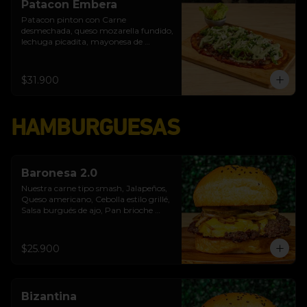
Patacon Embera
Patacon pinton con Carne 
desmechada, queso mozarella fundido, 
lechuga picadita, mayonesa de 
albahaca, cebolla caramelizada en lulo 
y panela, queso costeño
$31.900
HAMBURGUESAS
Baronesa 2.0
Nuestra carne tipo smash, Jalapeños, 
Queso americano, Cebolla estilo grillé, 
Salsa burgués de ajo, Pan brioche 
premium
$25.900
Bizantina