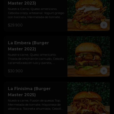
Master 2023)
Nuestra Carne, Queso americano, 
Cebolla crispy artesanal, Yogurt griego

con tocineta, Mermelada de tomate, 
Lechuga cogollo, Pan brioche 
$29.900
premium
La Embera (Burger
Master 2022)
Nuestra carne, Queso americano, 
Trozos de chicharrón carnudo, Cebolla

caramelizada en lulo y panela, 
Mayonesa de albahaca y ajo, Lechuga 
$30.900
cogollo, Pan brioche premium
La Finísima (Burger
Master 2025)
Nuestra carne, Fusión de quesos Top, 
Mermelada de tomate, Mayonesa de 
albahaca, Tocineta ahumada, Cebolla 
crispy artesanal, Pan pretzel premium