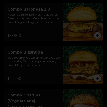
Combo Baronesa 2.0
Nuestra carne tipo smash, Jalapeños, 
Queso americano, Cebolla estilo grillé, 
Salsa burgués de ajo, Pan brioche 
premium. Incluye papas rústicas a la 
francesa y bebida.
$36.900
Combo Bizantina
Doble Carne, Queso americano Queso 
mozarella, Cebolla crispy artesanal, 
Salsa BBQ dulce, Pan brioche 
premium. Incluye papas rústicas a la 
francesa y bebida.
$42.900
Combo Citadina
(Vegetariana)
Croqueta de lenteja y sagú, 