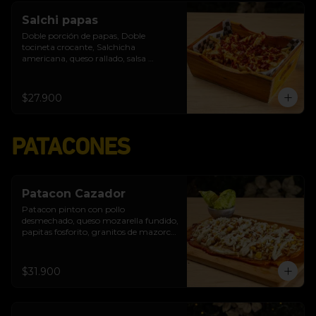
Salchi papas
Doble porción de papas, Doble 
tocineta crocante, Salchicha 
americana, queso rallado, salsa 
burgués de ajo y tomate
$27.900
PATACONES
Patacon Cazador
Patacon pinton con pollo 
desmechado, queso mozarella fundido, 
papitas fosforito, granitos de mazorca, 
salsa burgués de ajo, queso costeño
$31.900